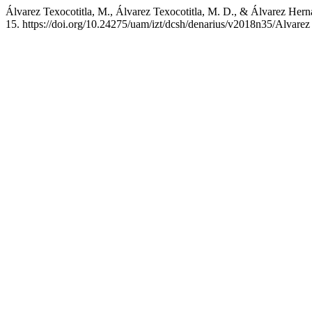
Álvarez Texocotitla, M., Álvarez Texocotitla, M. D., & 
15. https://doi.org/10.24275/uam/izt/dcsh/denarius/v2018n35/Alvarez