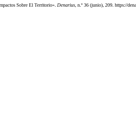
mpactos Sobre El Territorio».
Denarius
, n.º 36 (junio), 209. https://d