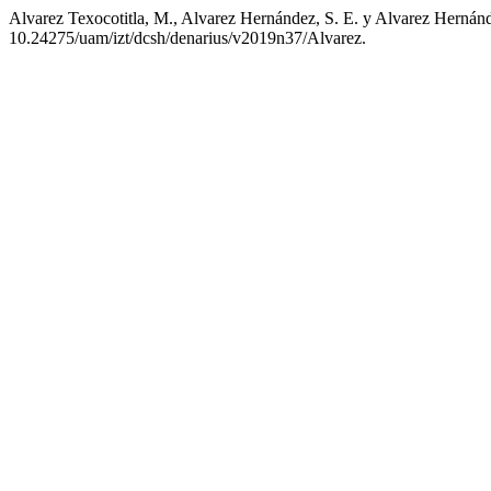
Alvarez Texocotitla, M., Alvarez Hernández, S. E. y Alvarez Hernánd
10.24275/uam/izt/dcsh/denarius/v2019n37/Alvarez.