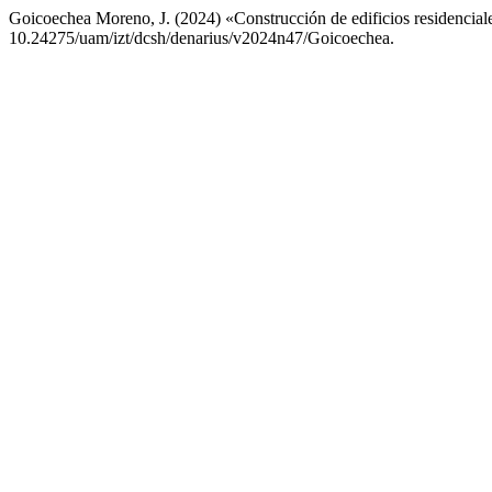
Goicoechea Moreno, J. (2024) «Construcción de edificios residencial
10.24275/uam/izt/dcsh/denarius/v2024n47/Goicoechea.