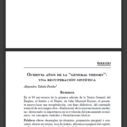
d e n a r i u s
revista de economía y administración
Ochenta años de la “general theory”: 
una recuperación sintética
1
Alejandro Toledo Patiño
Resumen
En  el  80  aniversario  de  la  primera  edición  de  la  Teoría  General  del  
Empleo,  el  Interés  y  el  Dinero,  de  John  Maynard  Keynes,  el  presen
-
te ensayo hace una recapitulación, con fines didácticos, del contenido 
esencial de esta magna obra ‒fundacional de la macroeconomía moder
-
na‒ destacando su importancia en la evolución del pensamiento econó
-
mico, sus conceptos centrales y formulaciones básicas. 
Palabras  clave:
  desempleo  involuntario,  propensión  marginal  a  con
-
sumir, ahorro-inversión, tasa de interés, eficiencia marginal del capital, 