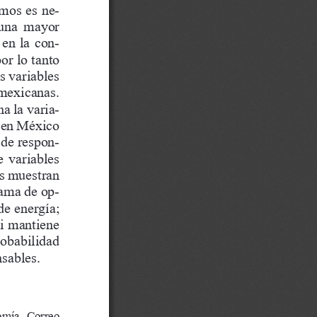
amos es ne
-
 una  mayor  
 en la con
-
or lo tanto 
s variables 
 mexicanas.  
na la varia
-
s en México 
 de respon
-
 variables 
os muestran 
rama de op
-
e energía; 
i mantiene 
robabilidad 
sables. 
mía.  Correo  