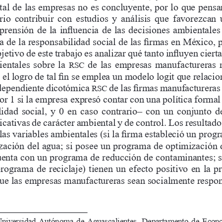
tal de las empresas no es concluyente, por lo que pens
rio  contribuir  con  estudios  y  análisis  que  favorezcan 
rensión de la influencia de las decisiones ambientales
a de la responsabilidad social de las firmas en México, p
bjetivo de este trabajo es analizar qué tanto influyen cierta
entales  sobre  la  
  de  las  empresas  manufactureras 
RSC
 el logro de tal fin se emplea un modelo logit que relacio
dependiente dicotómica 
 de las firmas manufacturera
RSC
or 1 si la empresa expresó contar con una política formal
lidad social, y 0 en caso contrario‒ con un conjunto de
icativas de carácter ambiental y de control. Los resultad
las variables ambientales (si la firma estableció un prog
zación del agua; si posee un programa de optimización d
uenta con un programa de reducción de contaminantes; s
rograma de reciclaje) tienen un efecto positivo en la p
ue las empresas manufactureras sean socialmente respon
 Universidad  Autónoma  de  Aguascalientes,  Departamento  de  Econo