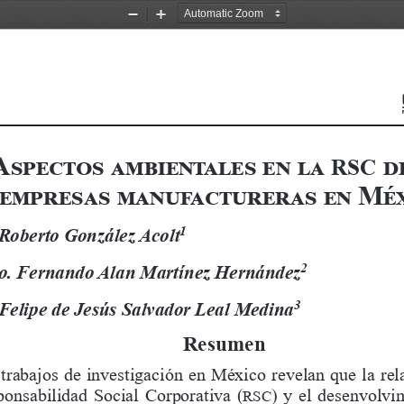
Zoom
Zoom
Out
In
Aspectos ambientales en la 
 d
RSC
empresas manufactureras en Mé
1
 Roberto González Acolt
2
o. Fernando Alan Martínez Hernández
3
 Felipe de Jesús Salvador Leal Medina
Resumen
trabajos de investigación en México revelan que la rela
onsabilidad  Social  Corporativa  (
)  y  el  desenvolv
RSC