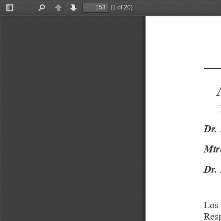
(1 of 20)
Toggle
Find
Previous
Next
Sidebar
Dr.
Mtr
Dr.
Los 
Resp