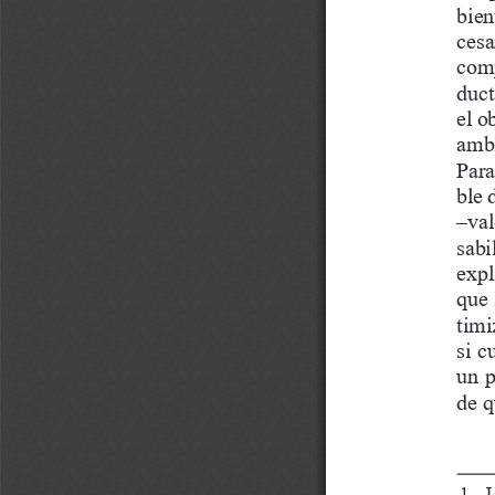
bien
cesa
comp
duct
el o
ambi
Para
ble 
–val
sabi
expl
que 
timi
si c
un p
de q
1   