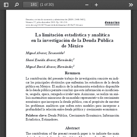
(1 of 30)
Toggle
Find
Zoom
Zoom
Too
Sidebar
Out
In
Denarius, revista de economía y administración [ISSN: 2448-5403]. 
d e n a r i u s
Número 37, julio-diciembre 2019. Pp. 181-210.
www.doi.org/10.24275/uam/izt/dcsh/denarius/v2019n37/Alvarez 
revista de economía y administración
La limitación estadística y analítica 
en la investigación de la Deuda Pública 
de México
1
Miguel Alvarez Texocotitla
2
Shaní Eneida Alvarez Hernández
3
Miguel David Alvarez Hernández
Resumen
La contribución del presente trabajo de investigación consiste en indi
-
car los principales obstáculos que enfrentan los estudiosos de la deuda 
pública en México. El análisis de la información estadística disponible 
de la deuda pública permite concluir que esta información es insuficien
-
te, sesgada, opaca, rezagada e irrelevante. Asimismo, se realiza un aná
-
lisis matemático minucioso de un modelo representativo de crecimiento 
económico que incorpora la deuda pública, con el propósito de mostrar 
los  problemas  analíticos  que  sufren  estos  modelos  para  incorporar  a  
profundidad la relación entre deuda pública y crecimiento económico. 
Palabras clave:
 Deuda Pública, Crecimiento Económico, Información 
Estadística, Estimadores. 
Abstract
The  contribution  of  the  present  research  paper  is  to  indicate  the  main  