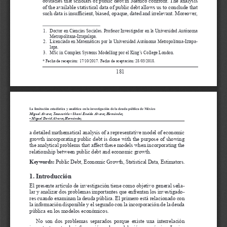
obstacles that scholars of public debt in Mexico confront. The analysis 
of the available statistical data of public debt allows us to conclude that 
such data is insufficient, biased, opaque, dated and irrelevant. Moreover, 
1. 
Doctor en Ciencias Sociales. Profesor Investigador en la Universidad Autónoma 
Metropolitana-Iztapalapa.
2. 
Licenciada en Matemáticas por la Universidad Autónoma Metropolitana-Iztapa
-
lapa.
3. 
MSc in Complex Systems Modelling por el King’s College London.
* Fecha de recepción: 17/10/2017. Fecha de aceptación: 28/03/2018.
181
La limitación estadística y analítica en la investigación de la deuda pública de México
Miguel Alvarez Texocotitla • Shaní Eneida Alvarez Hernández 
• Miguel David Alvarez Hernández
a detailed mathematical analysis of a representative model of economic 
growth incorporating public debt is done with the purpose of showing 
the analytical problems that affect these models when incorporating the 
relationship between public debt and economic growth. 
Keywords: 
Public Debt, Economic Growth, Statistical Data, Estimators. 
1. Introducción
El presente artículo de investigación tiene como objetivo general seña
-
lar y analizar dos problemas importantes que enfrentan los investigado
-
res cuando examinan la deuda pública. El primero está relacionado con 
la información disponible y el segundo con la incorporación de la deuda 
pública en los modelos económicos.
No  son  dos  problemas  separados  porque  existe  una  interrelación  