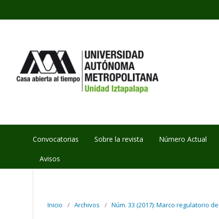
Convocatorias
Sobre la revista
Número Actual
Avisos
Inicio
/
Archivos
/
Núm. 33 (2017): Marco regulatorio de