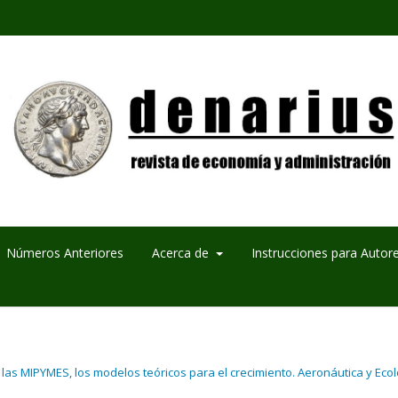
Números Anteriores
Acerca de
Instrucciones para Autor
 las MIPYMES, los modelos teóricos para el crecimiento. Aeronáutica y Ecol