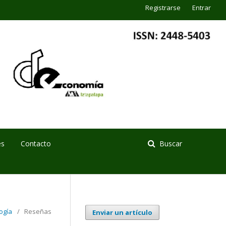
Registrarse
Entrar
es
Contacto
Buscar
ogía
/
Reseñas
Enviar un artículo