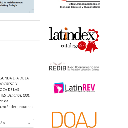
 SEGUNDA ERA DE LA
ROGRESO Y
OCA DE LAS
TES.
Denarius
, (33),
ir de
am.mx/index.php/dena
ión