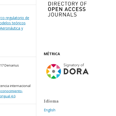
co regulatorio de
odelos teóricos
 Aeronáutica y
MÉTRICA
017 Denarius
cencia internacional
conocimiento-
rIgual 4.0
.
Idioma
English