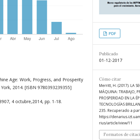
PDF
Publicado
01-12-2017
ine Age: Work, Progress, and Prosperity
Cómo citar
Merritt, H. (2017). LA
w York, 2014. [ISBN 9780393239355]
MÁQUINA: TRABAJO, P
PROSPERIDAD EN LA ÉP
8907, 4 octubre,2014, pp. 1-18.
TECNOLOGÍAS BRILLAN
235. Recuperado a part
https://denarius.izt.u
rius/article/view/11
Formatos de citac