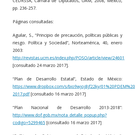
CEDRSSA, Cámara de Diputados, UAM, 2008, México,
pp. 236-257.
Páginas consultadas:
Aguilar, S., “Principio de precaución, políticas públicas y
riesgo. Política y Sociedad”, Norteamérica, 40, enero
2003:
http://revistas.ucm.es/index.php/POSO/article/view/24601
[consultado 24 marzo 2017].
“Plan de Desarrollo Estatal”, Estado de México:
https://www.dropbox.com/s/bio9wjoj8jf22ky/01%20PDEM%20
2017.pdf
[consultado 16 marzo 2017]
“Plan Nacional de Desarrollo 2013-2018”:
http://www.dof.gob.mx/nota_detalle_popup.php?
codigo=5299465
[consultado 16 marzo 2017]