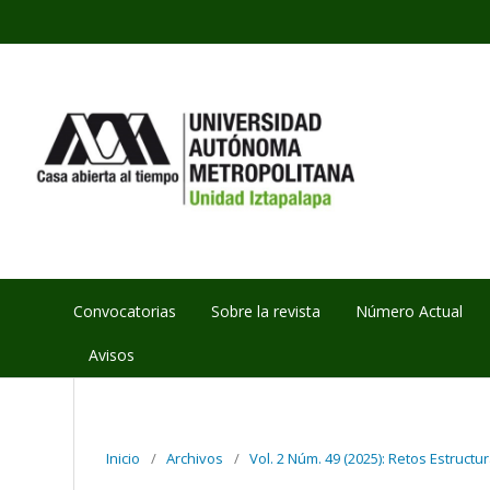
Convocatorias
Sobre la revista
Número Actual
Avisos
Inicio
/
Archivos
/
Vol. 2 Núm. 49 (2025): Retos Estruct