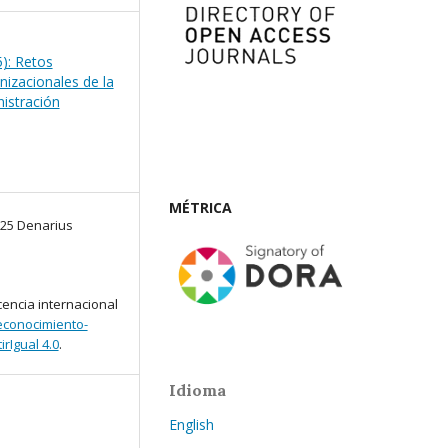
): Retos
nizacionales de la
istración
MÉTRICA
025 Denarius
cencia internacional
conocimiento-
rIgual 4.0
.
Idioma
English