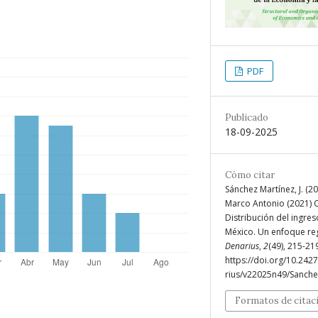
PDF
Publicado
18-09-2025
Cómo citar
Sánchez Martínez, J. (2
Marco Antonio (2021) C
Distribución del ingre
México. Un enfoque reg
Denarius
,
2
(49), 215-21
https://doi.org/10.242
rius/v22025n49/Sanche
Formatos de citac