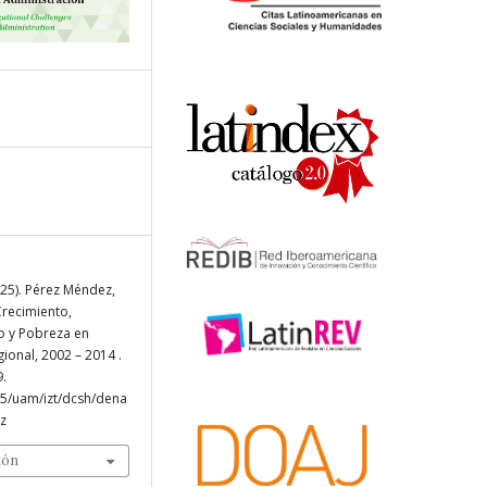
025). Pérez Méndez,
recimiento,
so y Pobreza en
ional, 2002 – 2014 .
9.
75/uam/izt/dcsh/dena
z
ión