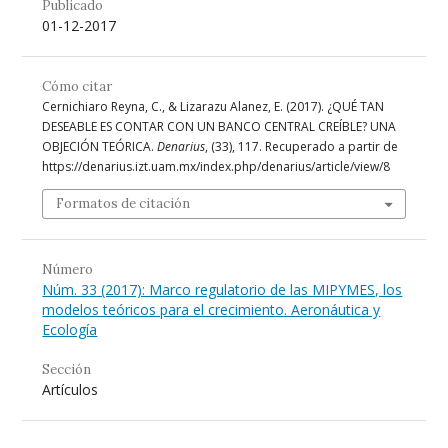
Publicado
01-12-2017
Cómo citar
Cernichiaro Reyna, C., & Lizarazu Alanez, E. (2017). ¿QUÉ TAN
DESEABLE ES CONTAR CON UN BANCO CENTRAL CREÍBLE? UNA
OBJECIÓN TEÓRICA.
Denarius
, (33), 117. Recuperado a partir de
https://denarius.izt.uam.mx/index.php/denarius/article/view/8
Formatos de citación
Número
Núm. 33 (2017): Marco regulatorio de las MIPYMES, los
modelos teóricos para el crecimiento. Aeronáutica y
Ecología
Sección
Artículos