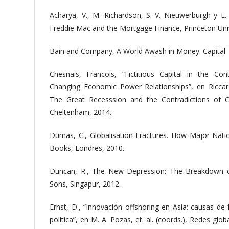
Acharya, V., M. Richardson, S. V. Nieuwerburgh y L.
Freddie Mac and the Mortgage Finance, Princeton Univ
Bain and Company, A World Awash in Money. Capital 
Chesnais, Francois, “Fictitious Capital in the C
Changing Economic Power Relationships”, en Riccard
The Great Recesssion and the Contradictions of C
Cheltenham, 2014.
Dumas, C., Globalisation Fractures. How Major Nation
Books, Londres, 2010.
Duncan, R., The New Depression: The Breakdown 
Sons, Singapur, 2012.
Ernst, D., “Innovación offshoring en Asia: causas d
política”, en M. A. Pozas, et. al. (coords.), Redes gl