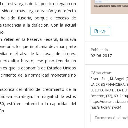
Los estrategas de tal política alegan con
a sido de más larga duración y de efecto
 ha sido ilusoria, porque el exceso de
 tendencia a la deflación. Con la actual
PDF
bio
on Yellen en la Reserva Federal, la nueva
netaria, lo que implicaría devaluar parte
Publicado
iante el alza de las tasas de interés.
02-06-2017
inero ultra barato, ese paso tendría un
ión es que la economía de Estados Unidos
Cómo citar
lecimiento de la normalidad monetaria no
Rivera Ríos, M. Ángel. 
LA CRISIS FINANCIERA:
histórica del ritmo de crecimiento de la
EL ESPECTRO DE LA DE
Denarius
, (32), 69. Rec
a nueva estrategia. La magnitud de estos
https://denarius.izt.u
30, está en entredicho la capacidad del
rius/article/view/34
ón.
Formatos de citac