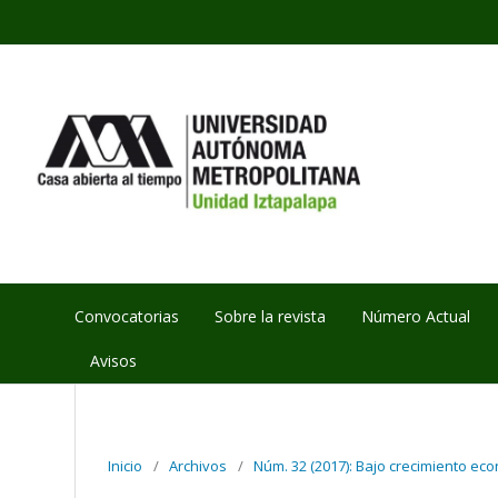
Convocatorias
Sobre la revista
Número Actual
Avisos
Inicio
/
Archivos
/
Núm. 32 (2017): Bajo crecimiento ec