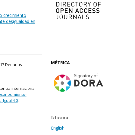
o crecimiento
te desigualdad en
MÉTRICA
017 Denarius
cencia internacional
conocimiento-
rIgual 4.0
.
Idioma
English