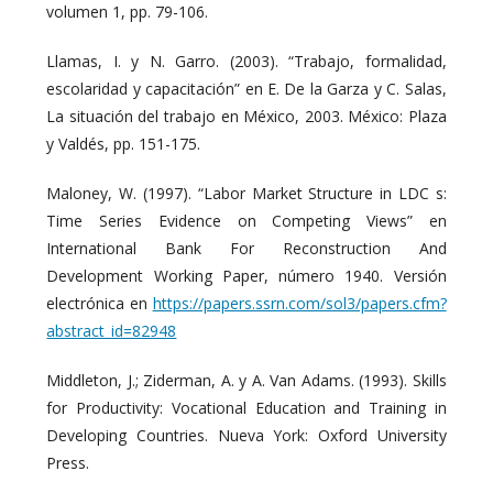
volumen 1, pp. 79-106.
Llamas, I. y N. Garro. (2003). “Trabajo, formalidad,
escolaridad y capacitación” en E. De la Garza y C. Salas,
La situación del trabajo en México, 2003. México: Plaza
y Valdés, pp. 151-175.
Maloney, W. (1997). “Labor Market Structure in LDC s:
Time Series Evidence on Competing Views” en
International Bank For Reconstruction And
Development Working Paper, número 1940. Versión
electrónica en
https://papers.ssrn.com/sol3/papers.cfm?
abstract_id=82948
Middleton, J.; Ziderman, A. y A. Van Adams. (1993). Skills
for Productivity: Vocational Education and Training in
Developing Countries. Nueva York: Oxford University
Press.