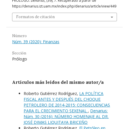
PRÓLOGO.
Denarius
, (39), 7. Recuperado a partir de
https://denarius.izt.uam.mx/index.php/denarius/article/view/449
Formatos de citación
Número
Núm. 39 (2020): Finanzas
Sección
Prólogo
Artículos más leídos del mismo autor/a
Roberto Gutiérrez Rodríguez,
LA POLÍTICA
FISCAL ANTES Y DESPUÉS DEL CHOQUE
PETROLERO DE 2014-2015: CONSECUENCIAS
PARA EL CRECIMIENTO SEXENAL
,
Denarius:
Núm. 30 (2016): NÚMERO HOMENAJE AL DR.
JOSÉ DIMAS LIQUITAYA BRICEÑO
Roberto Gutiérrez Rodríguez,
El Petróleo en