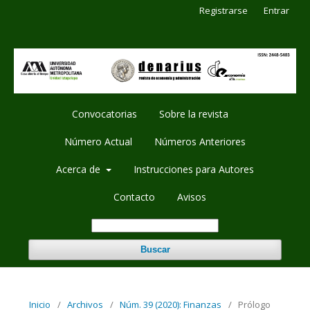
Registrarse
Entrar
Convocatorias
Sobre la revista
Número Actual
Números Anteriores
Acerca de
Instrucciones para Autores
Contacto
Avisos
Buscar
Inicio
/
Archivos
/
Núm. 39 (2020): Finanzas
/
Prólogo