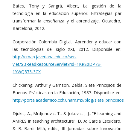
Bates, Tony y Sangrá, Albert, La gestión de la
tecnología en la educación superior. Estrategias par
transformar la enseñanza y el aprendizaje, Octaedro,
Barcelona, 2012.
Corporación Colombia Digital, Aprender y educar con
las tecnologías del siglo XXI, 2012. Disponible en:
http://cmap.javeriana.edu.co/ser-
vlet/SBReadResourceServlet?rid=1KRS0DP7S-
1YWQ573-3CX
Chickering, Arthur y Gamson, Zelda, Siete Principios de
Buenas Prácticas en la Educación, 1987. Disponible en:
http://portalacademico.cch.unam.mx/blog/siete_principios
Djukic, A., Mrdjenovic, T., & Jokovic, J. J., “E-learning and
AMRES in teaching architecture”, D. A: Garcia Escudero,
& B. Bardí Milà, edits., III Jornadas sobre Innovación