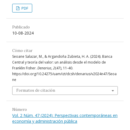
PDF
Publicado
10-08-2024
Cómo citar
Seoane Salazar, M., & Argandoña Zubieta, H. A. (2024). Banca
Central y teoría del valor: un análisis desde el modelo de
Franklin Fisher.
Denarius
,
2
(47), 11-40.
https://doi.org/10.24275/uam/izt/dcsh/denarius/v2024n47/Seoa
ne
Formatos de citación
Número
Vol. 2 Núm. 47 (2024): Perspectivas contemporáneas en
economía y administración pública