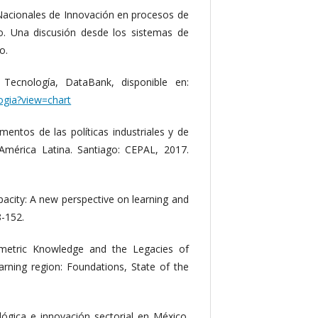
s Nacionales de Innovación en procesos de
no. Una discusión desde los sistemas de
o.
 Tecnología, DataBank, disponible en:
ogia?view=chart
damentos de las políticas industriales y de
n América Latina. Santiago: CEPAL, 2017.
pacity: A new perspective on learning and
8-152.
ymetric Knowledge and the Legacies of
earning region: Foundations, State of the
lógica e innovación sectorial en México.