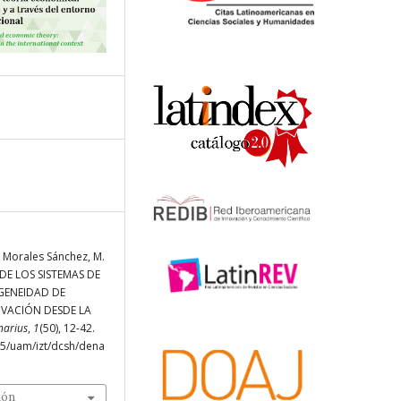
& Morales Sánchez, M.
DE LOS SISTEMAS DE
GENEIDAD DE
VACIÓN DESDE LA
narius
,
1
(50), 12-42.
75/uam/izt/dcsh/dena
ión