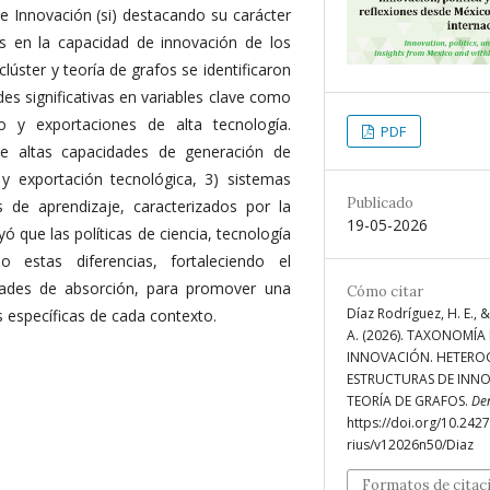
de Innovación (si) destacando su carácter
es en la capacidad de innovación de los
lúster y teoría de grafos se identificaron
es significativas en variables clave como
o y exportaciones de alta tecnología.
PDF
de altas capacidades de generación de
y exportación tecnológica, 3) sistemas
Publicado
s de aprendizaje, caracterizados por la
19-05-2026
ó que las políticas de ciencia, tecnología
 estas diferencias, fortaleciendo el
idades de absorción, para promover una
Cómo citar
Díaz Rodríguez, H. E., 
 específicas de cada contexto.
A. (2026). TAXONOMÍA 
INNOVACIÓN. HETERO
ESTRUCTURAS DE INNO
TEORÍA DE GRAFOS.
De
https://doi.org/10.242
rius/v12026n50/Diaz
Formatos de citac