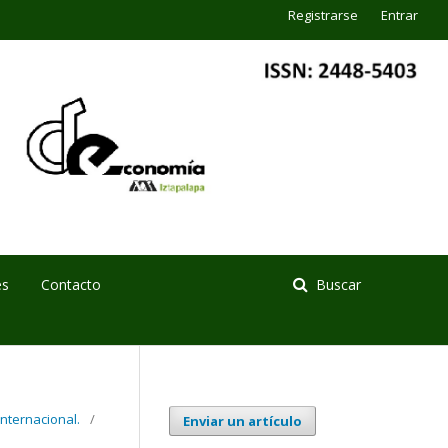
Registrarse
Entrar
es
Contacto
Buscar
internacional.
/
Enviar un artículo