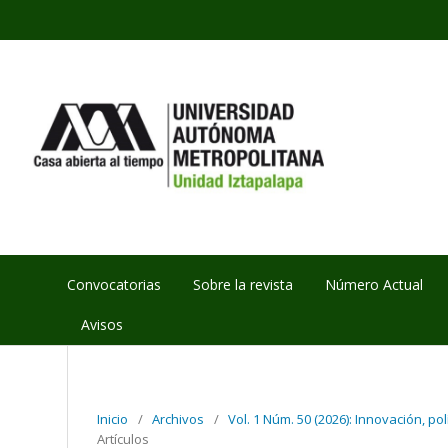
Convocatorias
Sobre la revista
Número Actual
Avisos
Inicio
/
Archivos
/
Vol. 1 Núm. 50 (2026): Innovación, po
Artículos