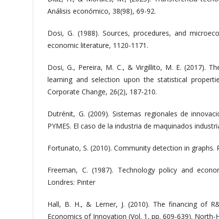
Análisis económico, 38(98), 69-92.
Dosi, G. (1988). Sources, procedures, and microeco
economic literature, 1120-1171.
Dosi, G., Pereira, M. C., & Virgillito, M. E. (2017). 
learning and selection upon the statistical properti
Corporate Change, 26(2), 187-210.
Dutrénit, G. (2009). Sistemas regionales de innovaci
PYMES. El caso de la industria de maquinados industri
Fortunato, S. (2010). Community detection in graphs. P
Freeman, C. (1987). Technology policy and econo
Londres: Pinter
Hall, B. H., & Lerner, J. (2010). The financing of
Economics of Innovation (Vol. 1, pp. 609-639). North-H