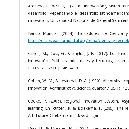
Arocena, R., & Sutz, J. (2016). Innovación y Sistema
desarrollo. Repensando el desarrollo latinoamerica
innovación, Universidad Nacional de General Sarmient
Banco Mundial, (2024), Indicadores de Ciencia y
https://datos.bancomundial.org/tema/ciencia-y-tecnol
Cimoli, M., Dosi, G., & Stiglitz, J. E. (2017). Los fun
innovación. Políticas industriales y tecnológicas e
LC/TS. 2017/91. p. 467-480.
Cohen, W. M., & Levinthal, D. A. (1990). Absorptive ca
innovation. Administrative science quarterly, 35(1), 12
Cooke, P. (2005). Regional innovation System, As
learning. En: Rutten, R. & Boekema, F. (Eds.), The l
Art, Future. Cheltenham: Edward Elgar.
Díaz, H., & Morales, M., (2023). Transferencia tecno