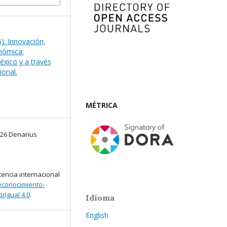
): Innovación,
onómica:
éxico y a través
ional.
MÉTRICA
026 Denarius
cencia internacional
conocimiento-
rIgual 4.0
.
Idioma
English